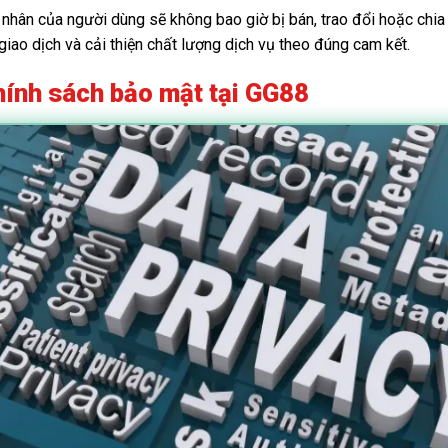
á nhân của người dùng sẽ không bao giờ bị bán, trao đổi hoặc chi
giao dịch và cải thiện chất lượng dịch vụ theo đúng cam kết.
hính sách bảo mật tại GG88