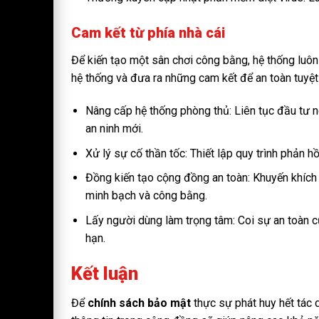
Cam kết từ phía nhà cái
Để kiến tạo một sân chơi công bằng, hệ thống luôn 
hệ thống và đưa ra những cam kết để an toàn tuyệt 
Nâng cấp hệ thống phòng thủ: Liên tục đầu tư 
an ninh mới.
Xử lý sự cố thần tốc: Thiết lập quy trình phản hồ
Đồng kiến tạo cộng đồng an toàn: Khuyến khích 
minh bạch và công bằng.
Lấy người dùng làm trọng tâm: Coi sự an toàn củ
hạn.
Kết luận
Để
chính sách bảo mật
thực sự phát huy hết tác 