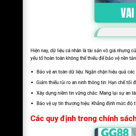
Hiện nay, dữ liệu cá nhân là tài sản vô giá nhưng 
yếu tố hoàn toàn không thể thiếu để bảo vệ nền tản
Bảo vệ an toàn dữ liệu: Ngăn chặn hiệu quả các 
Giảm thiểu rủi ro an ninh thông tin: Hạn chế tối
Xây dựng niềm tin vững chắc: Mang lại sự an tâm
Bảo vệ uy tín thương hiệu: Khẳng định mức độ ti
Các quy định trong chính sác