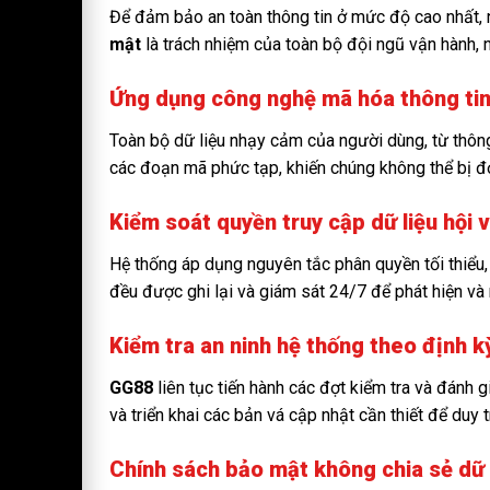
Để đảm bảo an toàn thông tin ở mức độ cao nhất, n
mật
là trách nhiệm của toàn bộ đội ngũ vận hành, 
Ứng dụng công nghệ mã hóa thông ti
Toàn bộ dữ liệu nhạy cảm của người dùng, từ thông
các đoạn mã phức tạp, khiến chúng không thể bị đ
Kiểm soát quyền truy cập dữ liệu hội v
Hệ thống áp dụng nguyên tắc phân quyền tối thiểu,
đều được ghi lại và giám sát 24/7 để phát hiện và
Kiểm tra an ninh hệ thống theo định k
GG88
liên tục tiến hành các đợt kiểm tra và đánh 
và triển khai các bản vá cập nhật cần thiết để duy 
Chính sách bảo mật không chia sẻ dữ 