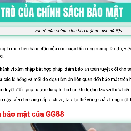
Vai trò của chính sách bảo mật an ninh dữ liệu
cũng là mục tiêu hàng đầu của các cuộc tấn công mạng. Do đó, việ
g:
hành vi xâm nhập bất hợp pháp, đảm bảo an toàn tuyệt đối cho tài
 đa các lỗ hổng và mối đe dọa tiềm ẩn liên quan đến bảo mật trên 
 tuyệt đối, giúp người dùng tự tin hơn khi tương tác và thực hiện 
n cậy của nhà cung cấp dịch vụ, tạo lợi thế vững chắc trong một t
h bảo mật của GG88