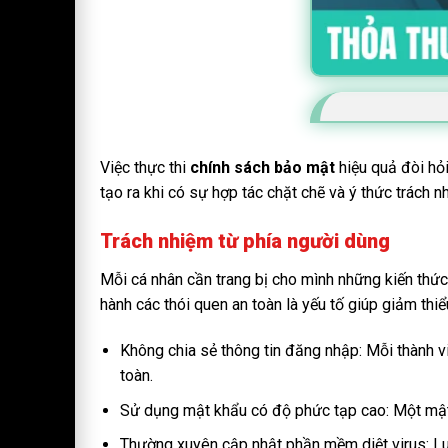
Việc thực thi
chính sách bảo mật
hiệu quả đòi hỏi
tạo ra khi có sự hợp tác chặt chẽ và ý thức trách 
Trách nhiệm từ phía người dùng
Mỗi cá nhân cần trang bị cho mình những kiến thức
hành các thói quen an toàn là yếu tố giúp giảm thi
Không chia sẻ thông tin đăng nhập: Mỗi thành vi
toàn.
Sử dụng mật khẩu có độ phức tạp cao: Một mật 
Thường xuyên cập nhật phần mềm diệt virus: Lu