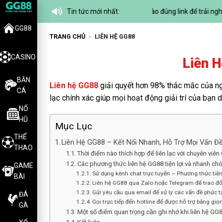
Chuyển
hính thức không bị chặn của GG88 – vào đúng link để trải nghiệm an t
Tin tức mới nhất:
đến
GG88
nội
TRANG CHỦ
»
LIÊN HỆ GG88
dung
CASINO
Liên H
BẮN
Liên hệ GG88
giải quyết hơn 98% thắc mắc của ngư
CÁ
lạc chính xác giúp mọi hoạt động giải trí của bạn d
NỔ
HŨ
Mục Lục
THỂ
Liên Hệ GG88 – Kết Nối Nhanh, Hỗ Trợ Mọi Vấn Đ
THAO
Thời điểm nào thích hợp để liên lạc với chuyên viê
Các phương thức liên hệ GG88 tiện lợi và nhanh ch
GAME
Sử dụng kênh chat trực tuyến – Phương thức tiện
BÀI
Liên hệ GG88 qua Zalo hoặc Telegram để trao đổ
Gửi yêu cầu qua email để xử lý các vấn đề phức t
ĐÁ
Gọi trực tiếp đến hotline để được hỗ trợ bằng giọ
GÀ
Một số điểm quan trọng cần ghi nhớ khi liên hệ GG