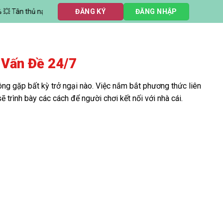
ĐĂNG KÝ
ĐĂNG NHẬP
 nạp đầu nhận ngay 88K.
 Vấn Đề 24/7
ng gặp bất kỳ trở ngại nào. Việc nắm bắt phương thức liên
ẽ trình bày các cách để người chơi kết nối với nhà cái.