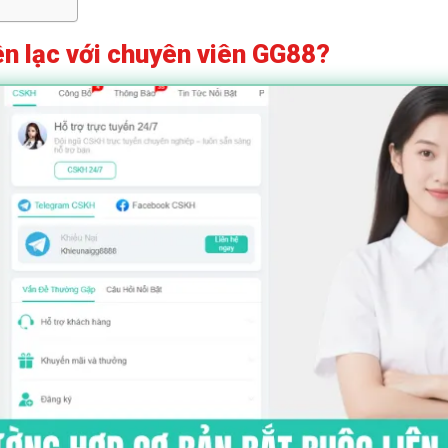
ên lạc với chuyên viên GG88?