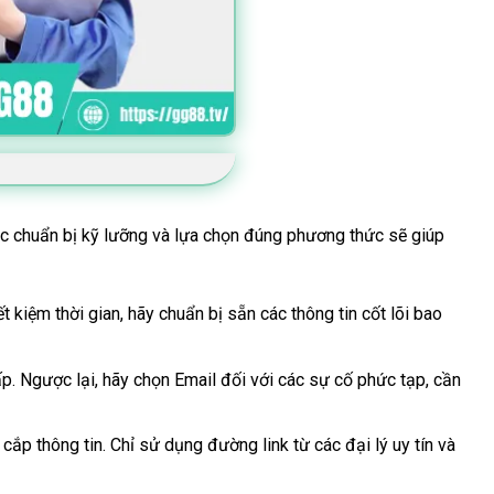
iệc chuẩn bị kỹ lưỡng và lựa chọn đúng phương thức sẽ giúp
ết kiệm thời gian, hãy chuẩn bị sẵn các thông tin cốt lõi bao
p. Ngược lại, hãy chọn Email đối với các sự cố phức tạp, cần
cắp thông tin. Chỉ sử dụng đường link từ các đại lý uy tín và