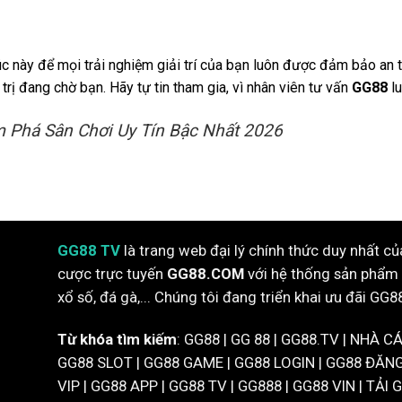
úc này để mọi trải nghiệm giải trí của bạn luôn được đảm bảo an 
rị đang chờ bạn. Hãy tự tin tham gia, vì nhân viên tư vấn
GG88
lu
Phá Sân Chơi Uy Tín Bậc Nhất 2026
GG88 TV
là trang web đại lý chính thức duy nhất cu
cược trực tuyến
GG88.COM
với hệ thống sản phẩm đa 
xổ số, đá gà,... Chúng tôi đang triển khai ưu đãi GG
Từ khóa tìm kiếm
: GG88 | GG 88 | GG88.TV | NHÀ 
GG88 SLOT | GG88 GAME | GG88 LOGIN | GG88 ĐĂNG 
VIP | GG88 APP | GG88 TV | GG888 | GG88 VIN | TẢI G