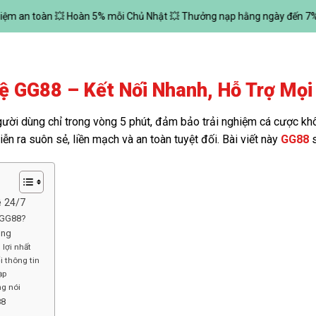
oàn 💥 Hoàn 5% mỗi Chủ Nhật 💥 Thưởng nạp hằng ngày đến 7% 💥 Tân thủ
ệ GG88 – Kết Nối Nhanh, Hỗ Trợ Mọi
ời dùng chỉ trong vòng 5 phút, đảm bảo trải nghiệm cá cược khô
iễn ra suôn sẻ, liền mạch và an toàn tuyệt đối. Bài viết này
GG88
s
ề 24/7
n GG88?
óng
 lợi nhất
i thông tin
ạp
ng nói
88