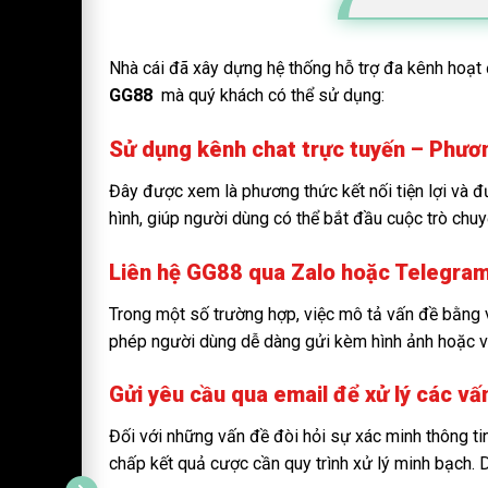
Nhà cái đã xây dựng hệ thống hỗ trợ đa kênh hoạt
GG88
mà quý khách có thể sử dụng:
Sử dụng kênh chat trực tuyến – Phương
Đây được xem là phương thức kết nối tiện lợi và đ
hình, giúp người dùng có thể bắt đầu cuộc trò chu
Liên hệ GG88 qua Zalo hoặc Telegram 
Trong một số trường hợp, việc mô tả vấn đề bằng v
phép người dùng dễ dàng gửi kèm hình ảnh hoặc v
Gửi yêu cầu qua email để xử lý các vấ
Đối với những vấn đề đòi hỏi sự xác minh thông tin
chấp kết quả cược cần quy trình xử lý minh bạch. 